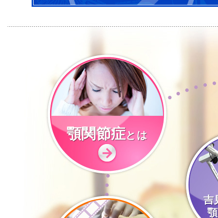
顎関節症
とは
吉
顎