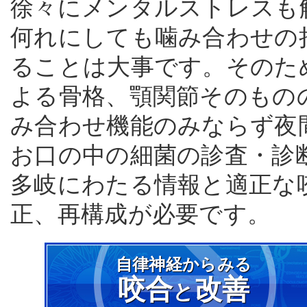
徐々にメンタルストレスも
何れにしても噛み合わせの
ることは大事です。そのた
よる骨格、顎関節そのもの
み合わせ機能のみならず夜
お口の中の細菌の診査・診
多岐にわたる情報と適正な
正、再構成が必要です。
自律神経からみる
咬合
改善
と