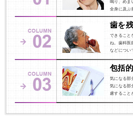
鳴り、めま
全身に及ぶ
歯を
できること
ね。歯科医
などについ
包括
気になる部
気になる部
慮すること