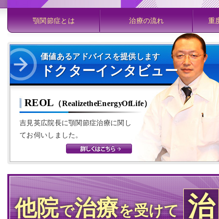
顎関節症とは
治療の流れ
重
価値あるアドバイスを提供します
ドクターインタビュー
REOL
（Realize the Energy Of Life）
吉見英広院長に顎関節症治療に関し
てお伺いしました。
治
他院
治療
で
を受けて